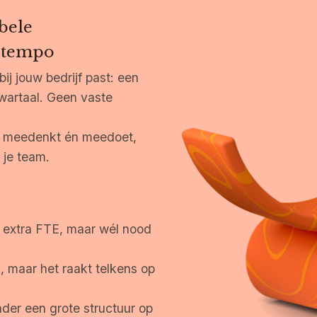
ibele
w tempo
j jouw bedrijf past: een
wartaal. Geen vaste
die meedenkt én meedoet,
 je team.
 extra FTE, maar wél nood
s, maar het raakt telkens op
nder een grote structuur op