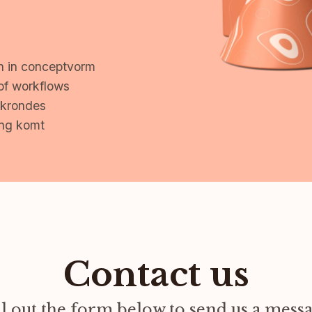
n in conceptvorm
of workflows
ckrondes
ing komt
Contact us
ll out the form below to send us a mess