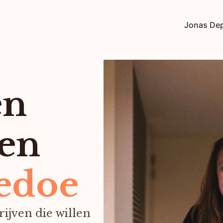
Jonas De
en
en
edoe
ijven die willen