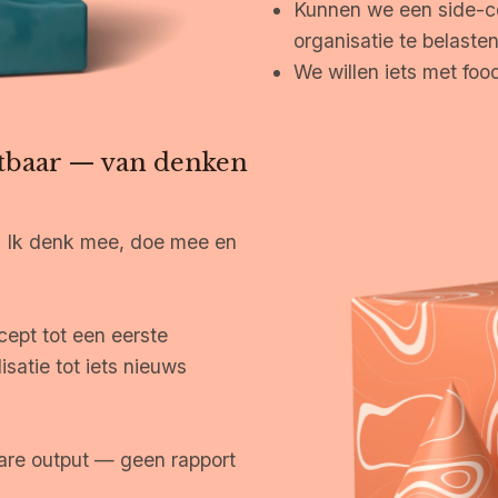
Kunnen we een side-co
organisatie te belaste
We willen iets met fo
tbaar — van denken
n. Ik denk mee, doe mee en
ept tot een eerste
isatie tot iets nieuws
are output — geen rapport